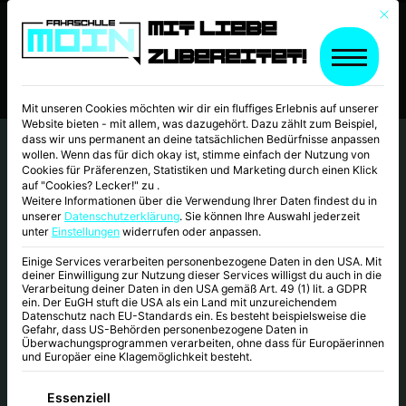
Mit d
Mit Liebe
zubereitet!
Mit unseren Cookies möchten wir dir ein fluffiges Erlebnis auf unserer
Website bieten - mit allem, was dazugehört. Dazu zählt zum Beispiel,
dass wir uns permanent an deine tatsächlichen Bedürfnisse anpassen
wollen. Wenn das für dich okay ist, stimme einfach der Nutzung von
Cookies für Präferenzen, Statistiken und Marketing durch einen Klick
auf "Cookies? Lecker!" zu .
Weitere Informationen über die Verwendung Ihrer Daten findest du in
unserer
Datenschutzerklärung
.
Sie können Ihre Auswahl jederzeit
unter
Einstellungen
widerrufen oder anpassen.
Einige Services verarbeiten personenbezogene Daten in den USA. Mit
deiner Einwilligung zur Nutzung dieser Services willigst du auch in die
Verarbeitung deiner Daten in den USA gemäß Art. 49 (1) lit. a GDPR
ein. Der EuGH stuft die USA als ein Land mit unzureichendem
Datenschutz nach EU-Standards ein. Es besteht beispielsweise die
Gefahr, dass US-Behörden personenbezogene Daten in
Überwachungsprogrammen verarbeiten, ohne dass für Europäerinnen
und Europäer eine Klagemöglichkeit besteht.
Es folgt eine Liste der Service-Gruppen, für
Essenziell