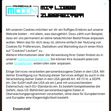
Mit d
Mit Liebe
zubereitet!
Mit unseren Cookies möchten wir dir ein fluffiges Erlebnis auf unserer
Website bieten - mit allem, was dazugehört. Dazu zählt zum Beispiel,
dass wir uns permanent an deine tatsächlichen Bedürfnisse anpassen
wollen. Wenn das für dich okay ist, stimme einfach der Nutzung von
Cookies für Präferenzen, Statistiken und Marketing durch einen Klick
auf "Cookies? Lecker!" zu .
Weitere Informationen über die Verwendung Ihrer Daten findest du in
unserer
Datenschutzerklärung
.
Sie können Ihre Auswahl jederzeit
unter
Einstellungen
widerrufen oder anpassen.
MEHR SICHERHEIT AUF
DEM MOTORRAD
Einige Services verarbeiten personenbezogene Daten in den USA. Mit
deiner Einwilligung zur Nutzung dieser Services willigst du auch in die
Verarbeitung deiner Daten in den USA gemäß Art. 49 (1) lit. a GDPR
VOM FÜHRERSCHEIN
ein. Der EuGH stuft die USA als ein Land mit unzureichendem
Datenschutz nach EU-Standards ein. Es besteht beispielsweise die
ZUM SICHEREN
Gefahr, dass US-Behörden personenbezogene Daten in
Überwachungsprogrammen verarbeiten, ohne dass für Europäerinnen
MOTORRAD­FAHRER
und Europäer eine Klagemöglichkeit besteht.
Zwei Tage Motorradtraining und
Es folgt eine Liste der Service-Gruppen, für
Essenziell